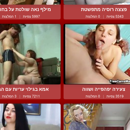
פצצה רוסיה מתפשטת
מילף נאה שולטת על בחור 
5343 צפיות
|
0 המלצות
5997 צפיות
|
1 המלצות
צעירה יפהפייה ושווה
אמא בגילוי עריות עם הבן 
3519 צפיות
|
0 המלצות
7211 צפיות
|
3 המלצות