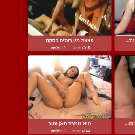
ת...
פצצת מין רוסיה בסקס
4015 צפיות
|
0 המלצות
ו...
היא גומרת חזק וטוב
4744 צפיות
|
0 המלצות