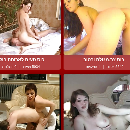
כוס צר,מגולח ורטוב
כוס טעים לארוחת בוק
5549 צפיות
|
1 המלצות
5034 צפיות
|
0 המלצות