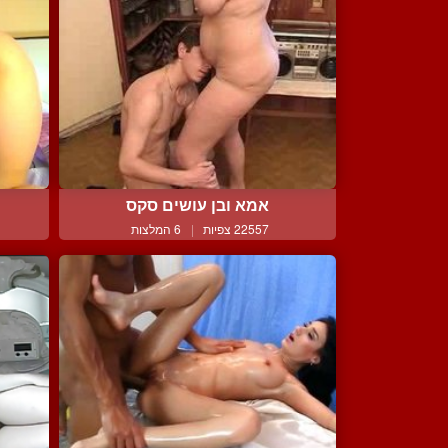
אמא ובן עושים סקס
22557 צפיות
|
6 המלצות