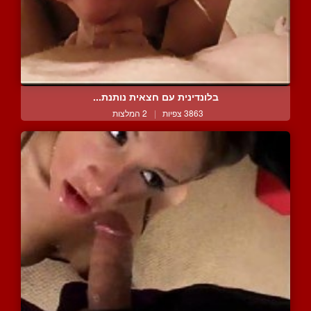
בלונדינית עם חצאית נותנת...
3863 צפיות
|
2 המלצות