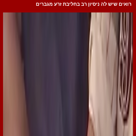
רואים שיש לה ניסיון רב בחליבת זרע מגברים