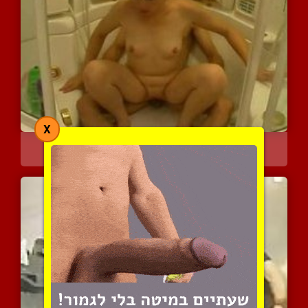
X
נכנס לה למקלחת ותוקע בה ...
4916 צפיות
|
2 המלצות